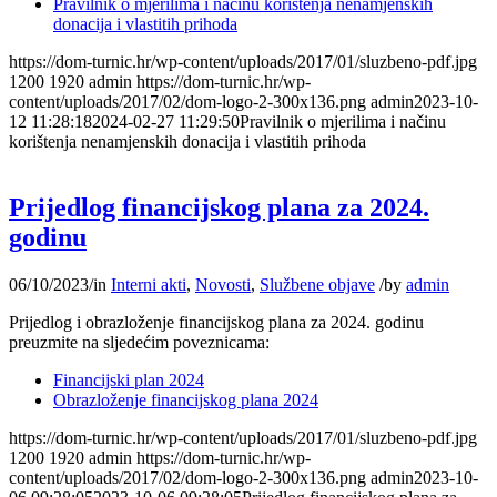
Pravilnik o mjerilima i načinu korištenja nenamjenskih
donacija i vlastitih prihoda
https://dom-turnic.hr/wp-content/uploads/2017/01/sluzbeno-pdf.jpg
1200
1920
admin
https://dom-turnic.hr/wp-
content/uploads/2017/02/dom-logo-2-300x136.png
admin
2023-10-
12 11:28:18
2024-02-27 11:29:50
Pravilnik o mjerilima i načinu
korištenja nenamjenskih donacija i vlastitih prihoda
Prijedlog financijskog plana za 2024.
godinu
06/10/2023
/
in
Interni akti
,
Novosti
,
Službene objave
/
by
admin
Prijedlog i obrazloženje financijskog plana za 2024. godinu
preuzmite na sljedećim poveznicama:
Financijski plan 2024
Obrazloženje financijskog plana 2024
https://dom-turnic.hr/wp-content/uploads/2017/01/sluzbeno-pdf.jpg
1200
1920
admin
https://dom-turnic.hr/wp-
content/uploads/2017/02/dom-logo-2-300x136.png
admin
2023-10-