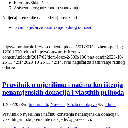
Ekonom/Skladištar
Asistent u organiziranom stanovanju
Natječaj preuzmite na sljedećoj poveznici:
Javni natječaj za zasnivanje radnog odnosa
https://dom-turnic.hr/wp-content/uploads/2017/01/sluzbeno-pdf.jpg
1200
1920
admin
https://dom-turnic.hr/wp-
content/uploads/2017/02/dom-logo-2-300x136.png
admin
2023-10-
25 11:42:14
2023-10-25 11:42:14
Javni natječaj za zasnivanje radnog
odnosa
Pravilnik o mjerilima i načinu korištenja
nenamjenskih donacija i vlastitih prihoda
12/10/2023
/
in
Interni akti
,
Novosti
,
Službene objave
/
by
admin
Pravilnik o mjerilima i načinu korištenja nenamjenskih donacija i
vlastitih prihoda preuzmite na sljedećoj poveznici: