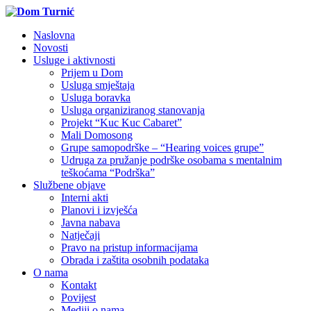
Naslovna
Novosti
Usluge i aktivnosti
Prijem u Dom
Usluga smještaja
Usluga boravka
Usluga organiziranog stanovanja
Projekt “Kuc Kuc Cabaret”
Mali Domosong
Grupe samopodrške – “Hearing voices grupe”
Udruga za pružanje podrške osobama s mentalnim
teškoćama “Podrška”
Službene objave
Interni akti
Planovi i izvješća
Javna nabava
Natječaji
Pravo na pristup informacijama
Obrada i zaštita osobnih podataka
O nama
Kontakt
Povijest
Mediji o nama