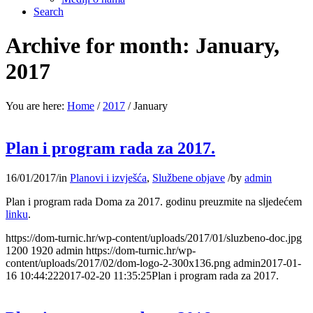
Search
Archive for month: January,
2017
You are here:
Home
/
2017
/
January
Plan i program rada za 2017.
16/01/2017
/
in
Planovi i izvješća
,
Službene objave
/
by
admin
Plan i program rada Doma za 2017. godinu preuzmite na sljedećem
linku
.
https://dom-turnic.hr/wp-content/uploads/2017/01/sluzbeno-doc.jpg
1200
1920
admin
https://dom-turnic.hr/wp-
content/uploads/2017/02/dom-logo-2-300x136.png
admin
2017-01-
16 10:44:22
2017-02-20 11:35:25
Plan i program rada za 2017.