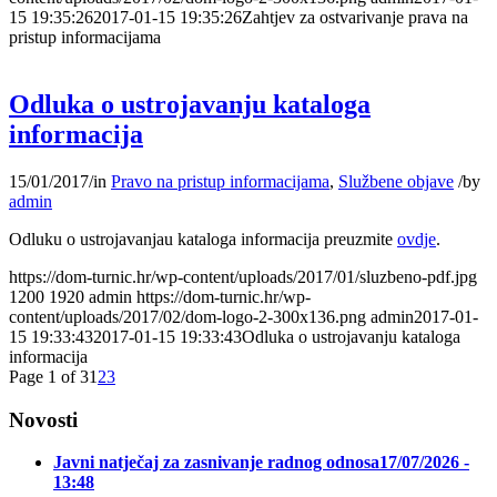
15 19:35:26
2017-01-15 19:35:26
Zahtjev za ostvarivanje prava na
pristup informacijama
Odluka o ustrojavanju kataloga
informacija
15/01/2017
/
in
Pravo na pristup informacijama
,
Službene objave
/
by
admin
Odluku o ustrojavanjau kataloga informacija preuzmite
ovdje
.
https://dom-turnic.hr/wp-content/uploads/2017/01/sluzbeno-pdf.jpg
1200
1920
admin
https://dom-turnic.hr/wp-
content/uploads/2017/02/dom-logo-2-300x136.png
admin
2017-01-
15 19:33:43
2017-01-15 19:33:43
Odluka o ustrojavanju kataloga
informacija
Page 1 of 3
1
2
3
Novosti
Javni natječaj za zasnivanje radnog odnosa
17/07/2026 -
13:48