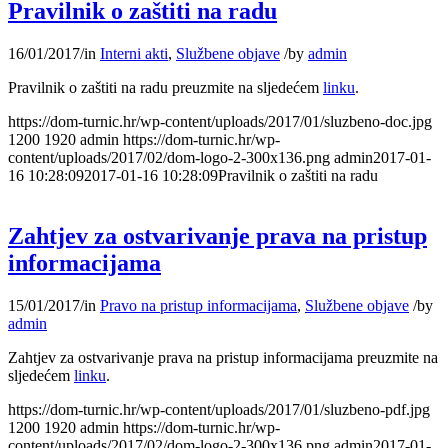
Pravilnik o zaštiti na radu
16/01/2017
/
in
Interni akti
,
Službene objave
/
by
admin
Pravilnik o zaštiti na radu preuzmite na sljedećem
linku
.
https://dom-turnic.hr/wp-content/uploads/2017/01/sluzbeno-doc.jpg
1200
1920
admin
https://dom-turnic.hr/wp-
content/uploads/2017/02/dom-logo-2-300x136.png
admin
2017-01-
16 10:28:09
2017-01-16 10:28:09
Pravilnik o zaštiti na radu
Zahtjev za ostvarivanje prava na pristup
informacijama
15/01/2017
/
in
Pravo na pristup informacijama
,
Službene objave
/
by
admin
Zahtjev za ostvarivanje prava na pristup informacijama preuzmite na
sljedećem
linku
.
https://dom-turnic.hr/wp-content/uploads/2017/01/sluzbeno-pdf.jpg
1200
1920
admin
https://dom-turnic.hr/wp-
content/uploads/2017/02/dom-logo-2-300x136.png
admin
2017-01-