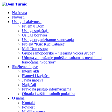
Naslovna
Novosti
Usluge i aktivnosti
Prijem u Dom
Usluga smještaja
Usluga boravka
Usluga organiziranog stanovanja
Projekt “Kuc Kuc Cabaret”
Mali Domosong
Grupe samopodrške – “Hearing voices grupe”
Udruga za pružanje podrške osobama s mentalnim
teškoćama “Podrška”
Službene objave
Interni akti
Planovi i izvješća
Javna nabava
Natječaji
Pravo na pristup informacijama
Obrada i zaštita osobnih podataka
O nama
Kontakt
Povijest
Mediji o nama