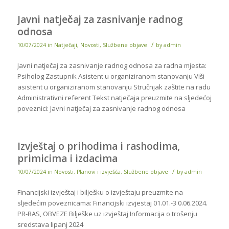
Javni natječaj za zasnivanje radnog
odnosa
/
10/07/2024
in
Natječaji
,
Novosti
,
Službene objave
by
admin
Javni natječaj za zasnivanje radnog odnosa za radna mjesta:
Psiholog Zastupnik Asistent u organiziranom stanovanju Viši
asistent u organiziranom stanovanju Stručnjak zaštite na radu
Administrativni referent Tekst natječaja preuzmite na sljedećoj
poveznici: Javni natječaj za zasnivanje radnog odnosa
Izvještaj o prihodima i rashodima,
primicima i izdacima
/
10/07/2024
in
Novosti
,
Planovi i izvješća
,
Službene objave
by
admin
Financijski izvještaj i bilješku o izvještaju preuzmite na
sljedećim poveznicama: Financijski izvjestaj 01.01.-3 0.06.2024.
PR-RAS, OBVEZE Bilješke uz izvještaj Informacija o trošenju
sredstava lipanj 2024