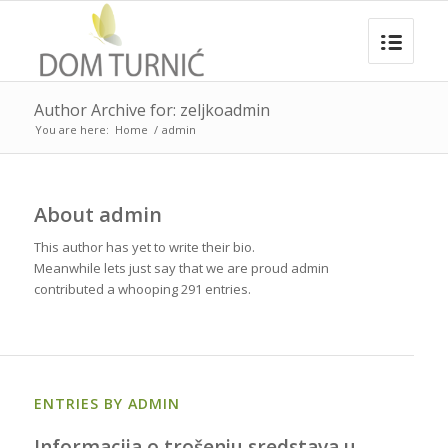
Author Archive for: zeljkoadmin
You are here:
Home
/
admin
About
admin
This author has yet to write their bio.
Meanwhile lets just say that we are proud
admin
contributed a whooping 291 entries.
ENTRIES BY ADMIN
Informacija o trošenju sredstava u