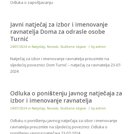
Odluka o zapošljavanju
Javni natječaj za izbor i imenovanje
ravnatelja Doma za odrasle osobe
Turnić
/
24/07/2024
in
Natječaji
,
Novosti
,
Službene objave
by
admin
Natječaj za izbor i imenovanje ravnatelja preuzmite na
sljedećoj poveznici: Dom Turnić – natječaj za ravnatelja 23-07-
2024
Odluka o poništenju javnog natječaja za
izbor i imenovanje ravnatelja
/
24/07/2024
in
Natječaji
,
Novosti
,
Službene objave
by
admin
Odluku o poništenju javnog natječaja za izbor i imenovanje
ravnatelja preuzmite na sljedećoj poveznici: Odluka o
poništenju javnog natječaja 23-07-2024