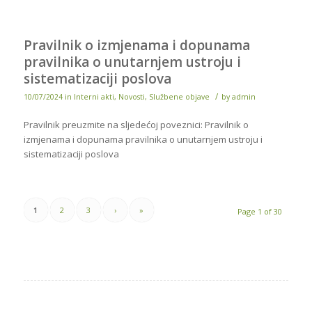
Pravilnik o izmjenama i dopunama
pravilnika o unutarnjem ustroju i
sistematizaciji poslova
/
10/07/2024
in
Interni akti
,
Novosti
,
Službene objave
by
admin
Pravilnik preuzmite na sljedećoj poveznici: Pravilnik o
izmjenama i dopunama pravilnika o unutarnjem ustroju i
sistematizaciji poslova
1
2
3
›
»
Page 1 of 30