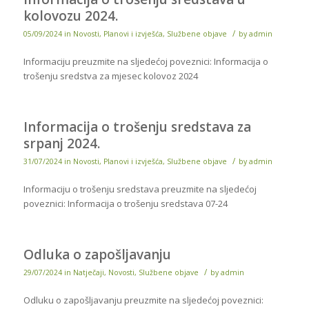
kolovozu 2024.
/
05/09/2024
in
Novosti
,
Planovi i izvješća
,
Službene objave
by
admin
Informaciju preuzmite na sljedećoj poveznici: Informacija o
trošenju sredstva za mjesec kolovoz 2024
Informacija o trošenju sredstava za
srpanj 2024.
/
31/07/2024
in
Novosti
,
Planovi i izvješća
,
Službene objave
by
admin
Informaciju o trošenju sredstava preuzmite na sljedećoj
poveznici: Informacija o trošenju sredstava 07-24
Odluka o zapošljavanju
/
29/07/2024
in
Natječaji
,
Novosti
,
Službene objave
by
admin
Odluku o zapošljavanju preuzmite na sljedećoj poveznici: