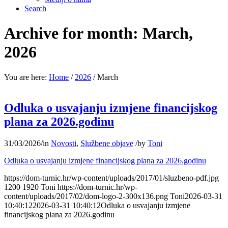
Search
Archive for month: March,
2026
You are here:
Home
/
2026
/
March
Odluka o usvajanju izmjene financijskog
plana za 2026.godinu
31/03/2026
/
in
Novosti
,
Službene objave
/
by
Toni
Odluka o usvajanju izmjene financijskog plana za 2026.godinu
https://dom-turnic.hr/wp-content/uploads/2017/01/sluzbeno-pdf.jpg
1200
1920
Toni
https://dom-turnic.hr/wp-
content/uploads/2017/02/dom-logo-2-300x136.png
Toni
2026-03-31
10:40:12
2026-03-31 10:40:12
Odluka o usvajanju izmjene
financijskog plana za 2026.godinu