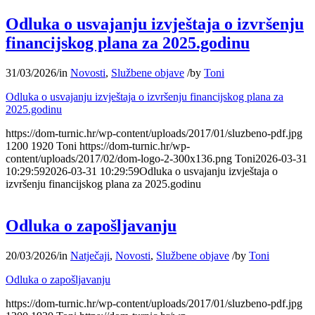
Odluka o usvajanju izvještaja o izvršenju
financijskog plana za 2025.godinu
31/03/2026
/
in
Novosti
,
Službene objave
/
by
Toni
Odluka o usvajanju izvještaja o izvršenju financijskog plana za
2025.godinu
https://dom-turnic.hr/wp-content/uploads/2017/01/sluzbeno-pdf.jpg
1200
1920
Toni
https://dom-turnic.hr/wp-
content/uploads/2017/02/dom-logo-2-300x136.png
Toni
2026-03-31
10:29:59
2026-03-31 10:29:59
Odluka o usvajanju izvještaja o
izvršenju financijskog plana za 2025.godinu
Odluka o zapošljavanju
20/03/2026
/
in
Natječaji
,
Novosti
,
Službene objave
/
by
Toni
Odluka o zapošljavanju
https://dom-turnic.hr/wp-content/uploads/2017/01/sluzbeno-pdf.jpg