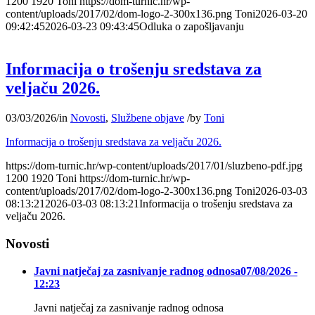
1200
1920
Toni
https://dom-turnic.hr/wp-
content/uploads/2017/02/dom-logo-2-300x136.png
Toni
2026-03-20
09:42:45
2026-03-23 09:43:45
Odluka o zapošljavanju
Informacija o trošenju sredstava za
veljaču 2026.
03/03/2026
/
in
Novosti
,
Službene objave
/
by
Toni
Informacija o trošenju sredstava za veljaču 2026.
https://dom-turnic.hr/wp-content/uploads/2017/01/sluzbeno-pdf.jpg
1200
1920
Toni
https://dom-turnic.hr/wp-
content/uploads/2017/02/dom-logo-2-300x136.png
Toni
2026-03-03
08:13:21
2026-03-03 08:13:21
Informacija o trošenju sredstava za
veljaču 2026.
Novosti
Javni natječaj za zasnivanje radnog odnosa
07/08/2026 -
12:23
Javni natječaj za zasnivanje radnog odnosa