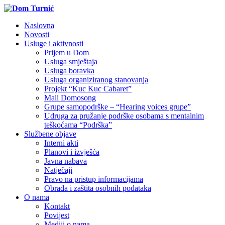
Naslovna
Novosti
Usluge i aktivnosti
Prijem u Dom
Usluga smještaja
Usluga boravka
Usluga organiziranog stanovanja
Projekt “Kuc Kuc Cabaret”
Mali Domosong
Grupe samopodrške – “Hearing voices grupe”
Udruga za pružanje podrške osobama s mentalnim
teškoćama “Podrška”
Službene objave
Interni akti
Planovi i izvješća
Javna nabava
Natječaji
Pravo na pristup informacijama
Obrada i zaštita osobnih podataka
O nama
Kontakt
Povijest
Mediji o nama