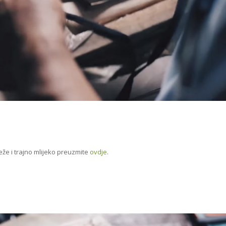
e i trajno mlijeko preuzmite
ovdje
.