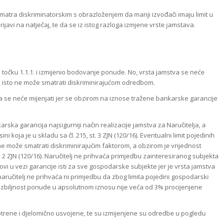
atra diskriminatorskim s obrazloženjem da manji izvođači imaju limit u
avi na natječaj, te da se iz istog razloga izmjene vrste jamstava.
o točku 1.1.1. i izmijenio bodovanje ponude. No, vrsta jamstva se neće
e isto ne može smatrati diskriminirajućom odredbom.
stva se neće mijenjati jer se obzirom na iznose tražene bankarske garancije
karska garancija najsigurniji način realizacije jamstva za Naručitelja, a
 koja je u skladu sa čl. 215, st. 3 ZJN (120/16). Eventualni limit pojedinih
 može smatrati diskriminirajućim faktorom, a obzirom je vrijednost
t. 2 ZJN (120/16). Naručitelj ne prihvaća primjedbu zainteresiranog subjekta
vi u vezi garancije isti za sve gospodarske subjekte jer je vrsta jamstva
aručitelj ne prihvaća ni primjedbu da zbog limita pojedini gospodarski
 ozbiljnost ponude u apsolutnom iznosu nije veća od 3% procijenjene
rene i djelomično usvojene, te su izmijenjene su odredbe u pogledu