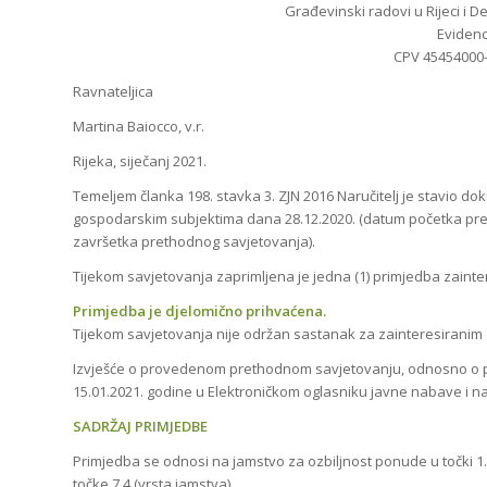
Građevinski radovi u Rijeci i 
Evidenc
CPV 45454000-
Ravnateljica
Martina Baiocco, v.r.
Rijeka, siječanj 2021.
Temeljem članka 198. stavka 3. ZJN 2016 Naručitelj je stavio 
gospodarskim subjektima dana 28.12.2020. (datum početka pret
završetka prethodnog savjetovanja).
Tijekom savjetovanja zaprimljena je jedna (1) primjedba zaint
Primjedba je djelomično prihvaćena.
Tijekom savjetovanja nije održan sastanak za zainteresirani
Izvješće o provedenom prethodnom savjetovanju, odnosno o pr
15.01.2021. godine u Elektroničkom oglasniku javne nabave i na 
SADRŽAJ PRIMJEDBE
Primjedba se odnosi na jamstvo za ozbiljnost ponude u točki 1.1
točke 7.4 (vrsta jamstva).