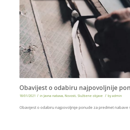
Obavijest o odabiru najpovoljnije po
/
/
18/01/2021
in
Javna nabava
,
Novosti
,
Službene objave
by
admin
Obavijest o odabiru najpovoljnije ponude za predmet nabave s