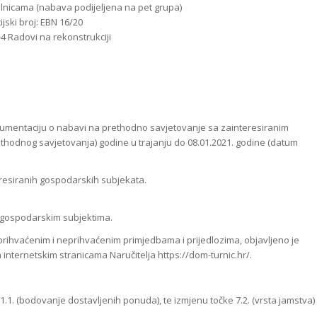
Delnicama (nabava podijeljena na pet grupa)
ijski broj: EBN 16/20
4 Radovi na rekonstrukciji
dokumentaciju o nabavi na prethodno savjetovanje sa zainteresiranim
hodnog savjetovanja) godine u trajanju do 08.01.2021. godine (datum
eresiranih gospodarskih subjekata.
m gospodarskim subjektima.
ihvaćenim i neprihvaćenim primjedbama i prijedlozima, objavljeno je
internetskim stranicama Naručitelja https://dom-turnic.hr/.
.1. (bodovanje dostavljenih ponuda), te izmjenu točke 7.2. (vrsta jamstva) 