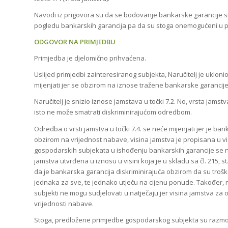
Navodi iz prigovora su da se bodovanje bankarske garancije sm
pogledu bankarskih garancija pa da su stoga onemogućeni u prij
ODGOVOR NA PRIMJEDBU
Primjedba je djelomično prihvaćena.
Uslijed primjedbi zainteresiranog subjekta, Naručitelj je ukloni
mijenjati jer se obzirom na iznose tražene bankarske garancij
Naručitelj je snizio iznose jamstava u točki 7.2. No, vrsta jam
isto ne može smatrati diskriminirajućom odredbom.
Odredba o vrsti jamstva u točki 7.4. se neće mijenjati jer je ban
obzirom na vrijednost nabave, visina jamstva je propisana u visini
gospodarskih subjekata u ishođenju bankarskih garancije se ne
jamstva utvrđena u iznosu u visini koja je u skladu sa čl. 215, s
da je bankarska garancija diskriminirajuća obzirom da su troško
jednaka za sve, te jednako utječu na cijenu ponude. Također, n
subjekti ne mogu sudjelovati u natječaju jer visina jamstva za
vrijednosti nabave.
Stoga, predložene primjedbe gospodarskog subjekta su razmot