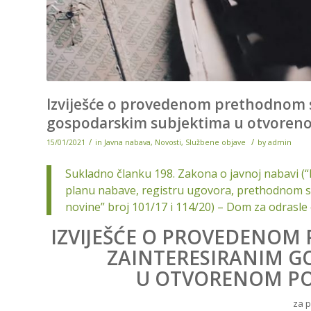
Izviješće o provedenom prethodnom s
gospodarskim subjektima u otvoren
/
/
15/01/2021
in
Javna nabava
,
Novosti
,
Službene objave
by
admin
Sukladno članku 198. Zakona o javnoj nabavi (“
planu nabave, registru ugovora, prethodnom sav
novine” broj 101/17 i 114/20) – Dom za odrasle
IZVIJEŠĆE O PROVEDENOM
ZAINTERESIRANIM G
U OTVORENOM PO
za 