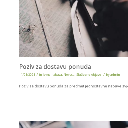
Poziv za dostavu ponuda
/
/
11/01/2021
in
Javna nabava
,
Novosti
,
Službene objave
by
admin
Poziv za dostavu ponuda za predmet jednostavne nabave svjež