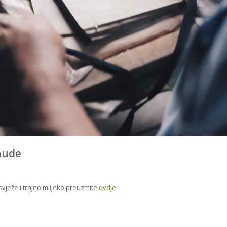
nude
vježe i trajno mlijeko preuzmite
ovdje
.