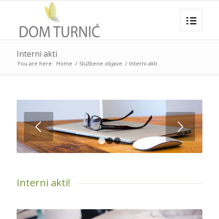
Interni akti
You are here:
Home
/
Službene objave
/
Interni akti
Next
1
2
3
Interni akti!