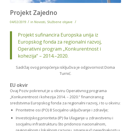
Projekt Zajedno
/
/
04/02/2019
in
Novosti
,
Službene objave
Projekt sufinancira Europska unija iz
Europskog fonda za regionalni razvoj,
Operativni program „Konkurentnost i
kohezija“ – 2014.–2020.
Sadržaj ovog priopćenja isključiva je odgovornost Doma
Turnić.
EU okvir
Ovaj Poziv pokrenut je u okviru Operativnog programa
„Konkurentnost i kohezija 2014. – 2020.“ financiranog
sredstvima Europskog fonda za regionalni razvoj, i to u okviru:
Prioritetne osi (PO) 8 Socijalno uključivanje i zdravlje;
Investicijskog prioriteta (IP) 9a Ulaganje u zdravstvenu i
socijalnu infrastrukturu što pridonosi nacionalnom,
regionalnom i lokalnom razvoju, smanjujući nejednakosti u