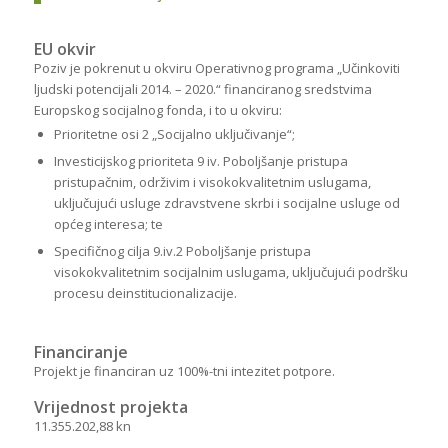
EU okvir
Poziv je pokrenut u okviru Operativnog programa „Učinkoviti
ljudski potencijali 2014. – 2020.“ financiranog sredstvima
Europskog socijalnog fonda, i to u okviru:
Prioritetne osi 2 „Socijalno uključivanje“;
Investicijskog prioriteta 9 iv. Poboljšanje pristupa
pristupačnim, održivim i visokokvalitetnim uslugama,
uključujući usluge zdravstvene skrbi i socijalne usluge od
općeg interesa; te
Specifičnog cilja 9.iv.2 Poboljšanje pristupa
visokokvalitetnim socijalnim uslugama, uključujući podršku
procesu deinstitucionalizacije.
Financiranje
Projekt je financiran uz 100%-tni intezitet potpore.
Vrijednost projekta
11.355.202,88 kn