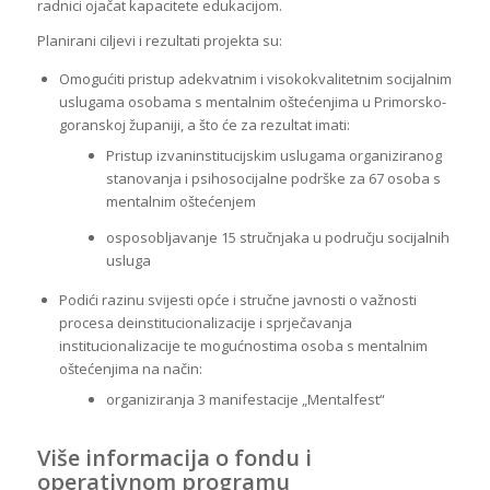
radnici ojačat kapacitete edukacijom.
Planirani ciljevi i rezultati projekta su:
Omogućiti pristup adekvatnim i visokokvalitetnim socijalnim
uslugama osobama s mentalnim oštećenjima u Primorsko-
goranskoj županiji, a što će za rezultat imati:
Pristup izvaninstitucijskim uslugama organiziranog
stanovanja i psihosocijalne podrške za 67 osoba s
mentalnim oštećenjem
osposobljavanje 15 stručnjaka u području socijalnih
usluga
Podići razinu svijesti opće i stručne javnosti o važnosti
procesa deinstitucionalizacije i sprječavanja
institucionalizacije te mogućnostima osoba s mentalnim
oštećenjima na način:
organiziranja 3 manifestacije „Mentalfest“
Više informacija o fondu i
operativnom programu