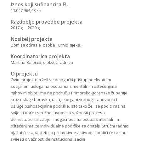
Iznos koji sufinancira EU
11.047.964,48 kn
Razdoblje provedbe projekta
2017.g. – 2020.g.
Nositelj projekta
Dom za odrasle osobe Turnić Rijeka.
Koordinatorica projekta
Martina Baiocco, dipl.soc.radnica
O projektu
Ovim projektom želi se omogućiti pristup adekvatnim
socijalnim uslugama osobama s mentalnim oštećenjima i
njihovim obiteljima na području Primorsko-goranske županije
kroz usluge boravka, usluge organiziranog stanovanja i
usluge psihosocijalne podrške. Isto tako želi se podići razina
svijesti opće i stručne javnosti o važnosti procesa
deinstitucionalizacije i mogućnostima osoba s mentalnim
oštećenjima, te individualne podrške za obitelji. Stručni radnici
ojačat će kapacitete, a promotivne aktivnosti podići će razinu
svijesti o važnosti deinstitucionalizacije