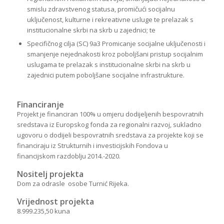
smislu zdravstvenog statusa, promičući socijalnu
uključenost, kulturne i rekreativne usluge te prelazak s
institucionalne skrbi na skrb u zajednici; te
Specifičnog cilja (SC) 9a3 Promicanje socijalne uključenosti i
smanjenje nejednakosti kroz poboljšani pristup socijalnim
uslugama te prelazak s institucionalne skrbi na skrb u
zajednici putem poboljšane socijalne infrastrukture.
Financiranje
Projekt je financiran 100% u omjeru dodijeljenih bespovratnih
sredstava iz Europskog fonda za regionalni razvoj, sukladno
ugovoru o dodijeli bespovratnih sredstava za projekte koji se
financiraju iz Strukturnih i investicijskih Fondova u
financijskom razdoblju 2014.-2020.
Nositelj projekta
Dom za odrasle osobe Turnić Rijeka.
Vrijednost projekta
8.999.235,50 kuna