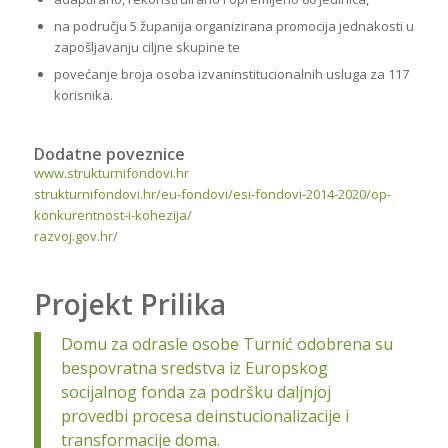
na području 5 županija organizirana promocija jednakosti u
zapošljavanju ciljne skupine te
povećanje broja osoba izvaninstitucionalnih usluga za 117
korisnika.
Dodatne poveznice
www.strukturnifondovi.hr
strukturnifondovi.hr/eu-fondovi/esi-fondovi-2014-2020/op-
konkurentnost-i-kohezija/
razvoj.gov.hr/
Projekt Prilika
Domu za odrasle osobe Turnić odobrena su
bespovratna sredstva iz Europskog
socijalnog fonda za podršku daljnjoj
provedbi procesa deinstucionalizacije i
transformacije doma.