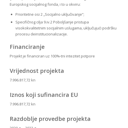
Europskog socijalnog fonda, i to u okviru:
Prioritetne osi 2 „Socijalno uključivanje“;
Specifičnog cilja 9.iv.2 Poboljšanje pristupa
visokokvalitetnim socijalnim uslugama, uključujući podršku
procesu deinstitucionalizacije.
Financiranje
Projekt je financiran uz 100%-tni intezitet potpore
Vrijednost projekta
7.996.817,72 kn
Iznos koji sufinancira EU
7.996.817,72 kn
Razdoblje provedbe projekta