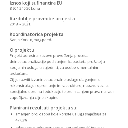
Iznos koji sufinancira EU
8.951.240,50 kuna
Razdoblje provedbe projekta
2018. – 2021.
Koordinatorica projekta
Sanja Korkut, mag.paed.
O projektu
Projekt adresira izazove provođenja procesa
deinstitucionalizacije podizanjem kapaciteta pružatelja
socijalnih usluga u zajednici, za osobe s mentalnim
teškoćama.
Cilj je razviti izvaninstitucionalne usluge ulaganjem u
rekonstrukciju i opremanje infrastrukture, nabavu vozila,
specijalnu opremu i edukaciju te promicanjem prava na rad i
zapošljavanja ciljne skupine.
Planirani rezultati projekta su:
smanjen broj osoba koje koriste uslugu smještaja za
47,62%,
adaptirano, rekonstruirano i opremljeno 80 jedinica,