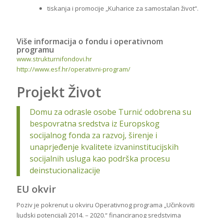
tiskanja i promocije „Kuharice za samostalan život“.
Više informacija o fondu i operativnom
programu
www.strukturnifondovi.hr
http://www.esf.hr/operativni-program/
Projekt Život
Domu za odrasle osobe Turnić odobrena su
bespovratna sredstva iz Europskog
socijalnog fonda za razvoj, širenje i
unaprjeđenje kvalitete izvaninstitucijskih
socijalnih usluga kao podrška procesu
deinstucionalizacije
EU okvir
Poziv je pokrenut u okviru Operativnog programa „Učinkoviti
ljudski potencijali 2014. – 2020.“ financiranog sredstvima