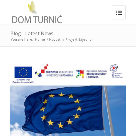
Blog - Latest News
You are here:
Home
/
Novosti
/
Projekt Zajedno
says:
says:
says: