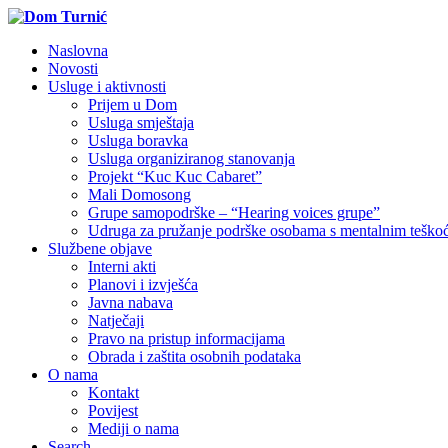
Naslovna
Novosti
Usluge i aktivnosti
Prijem u Dom
Usluga smještaja
Usluga boravka
Usluga organiziranog stanovanja
Projekt “Kuc Kuc Cabaret”
Mali Domosong
Grupe samopodrške – “Hearing voices grupe”
Udruga za pružanje podrške osobama s mentalnim tešk
Službene objave
Interni akti
Planovi i izvješća
Javna nabava
Natječaji
Pravo na pristup informacijama
Obrada i zaštita osobnih podataka
O nama
Kontakt
Povijest
Mediji o nama
Search