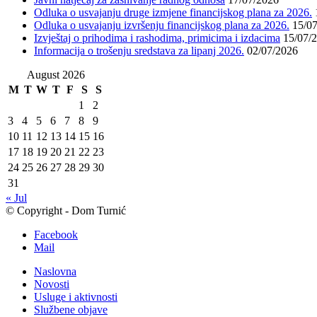
Odluka o usvajanju druge izmjene financijskog plana za 2026.
Odluka o usvajanju izvršenju financijskog plana za 2026.
15/0
Izvještaj o prihodima i rashodima, primicima i izdacima
15/07/
Informacija o trošenju sredstava za lipanj 2026.
02/07/2026
August 2026
M
T
W
T
F
S
S
1
2
3
4
5
6
7
8
9
10
11
12
13
14
15
16
17
18
19
20
21
22
23
24
25
26
27
28
29
30
31
« Jul
© Copyright - Dom Turnić
Facebook
Mail
Naslovna
Novosti
Usluge i aktivnosti
Službene objave