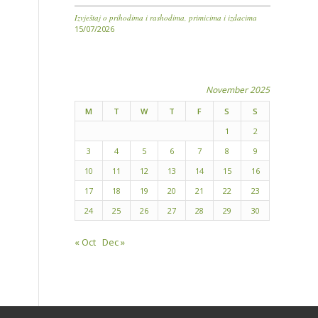
Izvještaj o prihodima i rashodima, primicima i izdacima
15/07/2026
November 2025
M
T
W
T
F
S
S
1
2
3
4
5
6
7
8
9
10
11
12
13
14
15
16
17
18
19
20
21
22
23
24
25
26
27
28
29
30
« Oct
Dec »